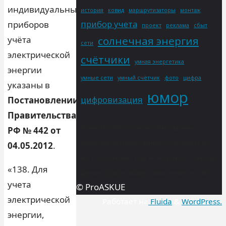
индивидуальных
история
ковид
маршрутизаторы
монтаж
прибор учета
приборов
проект
реклама
сбыт
учёта
солнечная энергия
сети
электрической
счётчики
умная энергетика
энергии
умные сети
умный счётчик
фото
цифра
указаны в
юмор
цифровизация
Постановлении
Правительства
На нашем сайте собираются метаданные
РФ № 442 от
пользователя (cookie, данные об IP-адресе и
04.05.2012
.
местоположении). Если вы не хотите, чтобы эти
«138. Для
данные обрабатывались нами, покиньте сайт.
учета
© ProASKUE
электрической
Работает на
Fluida
&
WordPress.
энергии,