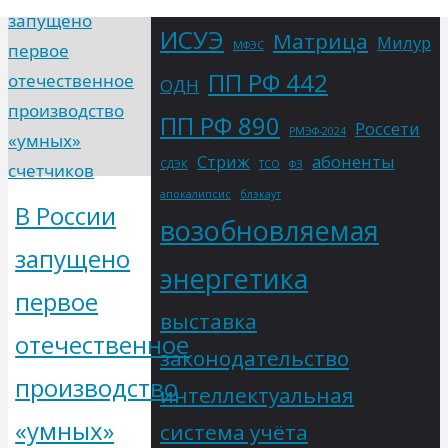
ВИЭ
Microsoft Teams
remote control
ИСУ
ИСУЭ
Матрица
Милур
МФЭС
ПП РФ 442
ОДН
ПП РФ 890
Россети
РМЭФ-2024
Стриж
абоненты
СДЭК
ТСО
ФЗ
апокалипсис
блэкаут
В России
возобновляемая
запущено
энергетика
первое
выставка
отечественное
законодательство
производство
интеллектуальная
«умных»
система учёта