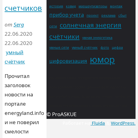
счетчиков
история
ковид
маршрутизаторы
монтаж
прибор учета
проект
реклама
сбыт
солнечная энергия
от
Serg
сети
22.06.2020
счётчики
умная энергетика
22.06.2020
умные сети
умный счётчик
фото
цифра
умный
юмор
цифровизация
счётчик
Прочитал
На нашем сайте собираются метаданные
заголовок
пользователя (cookie, данные об IP-адресе и
новости на
местоположении). Если вы не хотите, чтобы эти
портале
данные обрабатывались нами, покиньте сайт.
energyland.info
© ProASKUE
и не поверил
Работает на
Fluida
&
WordPress.
смелости