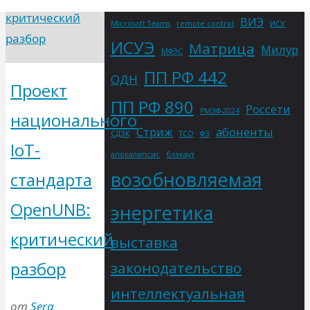
ВИЭ
Microsoft Teams
remote control
ИСУ
ИСУЭ
Матрица
Милур
МФЭС
ПП РФ 442
ОДН
Проект
ПП РФ 890
Россети
РМЭФ-2024
национального
Стриж
абоненты
СДЭК
ТСО
ФЗ
IoT-
апокалипсис
блэкаут
возобновляемая
стандарта
OpenUNB:
энергетика
критический
выставка
разбор
законодательство
интеллектуальная
от
Serg