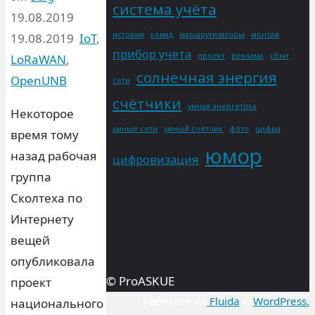
система учёта
19.08.2019
история
ковид
маршрутизаторы
монтаж
19.08.2019
IoT
,
прибор учета
проект
реклама
сбыт
LoRaWAN
,
солнечная энергия
OpenUNB
сети
счётчики
умная энергетика
Некоторое
умные сети
умный счётчик
фото
цифра
время тому
юмор
назад рабочая
цифровизация
группа
Сколтеха по
На нашем сайте собираются метаданные
Интернету
пользователя (cookie, данные об IP-адресе и
вещей
местоположении). Если вы не хотите, чтобы эти
опубликовала
данные обрабатывались нами, покиньте сайт.
© ProASKUE
проект
Работает на
Fluida
&
WordPress.
национального