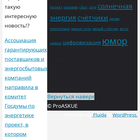
солнечная
такую
проект
реклама
сбыт
сети
интересную
энергия
счётчики
умная
новость!?
энергетика
умные сети
умный счётчик
фото
юмор
Ассоциация
цифровизация
цифра
гарантирующих
поставщиков и
На нашем сайте собираются метаданные
энергосбытовых
пользователя (cookie, данные об IP-адресе и
компаний
местоположении). Если вы не хотите, чтобы эти
направила в
данные обрабатывались нами, покиньте сайт.
комитет
Вернуться наверх
Госдумы по
© ProASKUE
энергетике
Работает на
Fluida
&
WordPress.
проект, в
котором