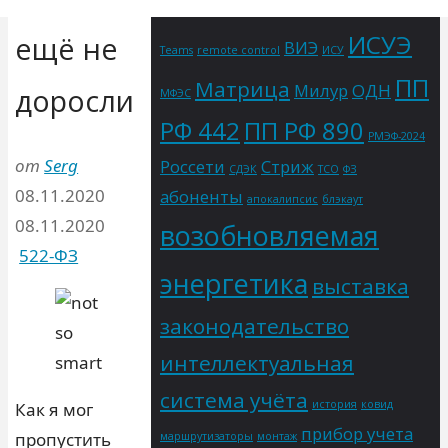
blackout
Microsoft
Microsoft
ИСУЭ
ещё не
ВИЭ
Teams
remote control
ИСУ
ПП
Матрица
Милур
ОДН
доросли
МФЭС
РФ 442
ПП РФ 890
РМЭФ-2024
от
Serg
Россети
Стриж
СДЭК
ТСО
ФЗ
08.11.2020
абоненты
апокалипсис
блэкаут
08.11.2020
возобновляемая
522-ФЗ
энергетика
выставка
законодательство
интеллектуальная
система учёта
история
ковид
Как я мог
прибор учета
пропустить
маршрутизаторы
монтаж